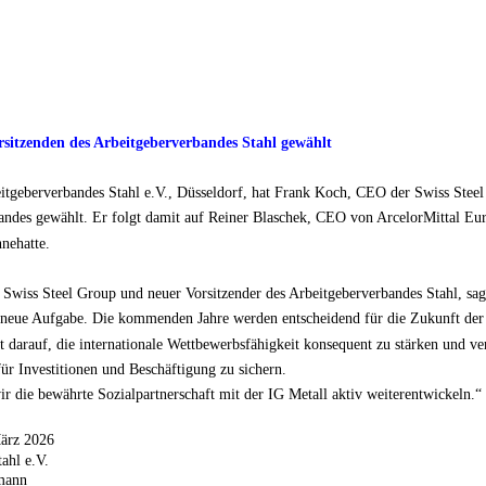
itzenden des Arbeitgeberverbandes Stahl gewählt
itgeberverbandes Stahl e.V., Düsseldorf, hat Frank Koch, CEO der Swiss Stee
andes gewählt. Er folgt damit auf Reiner Blaschek, CEO von ArcelorMittal Euro
nnehatte.
wiss Steel Group und neuer Vorsitzender des Arbeitgeberverbandes Stahl, sagt
 neue Aufgabe. Die kommenden Jahre werden entscheidend für die Zukunft der 
t darauf, die internationale Wettbewerbsfähigkeit konsequent zu stärken und ver
 Investitionen und Beschäftigung zu sichern.
ir die bewährte Sozialpartnerschaft mit der IG Metall aktiv weiterentwickeln.“
März 2026
ahl e.V.
mann