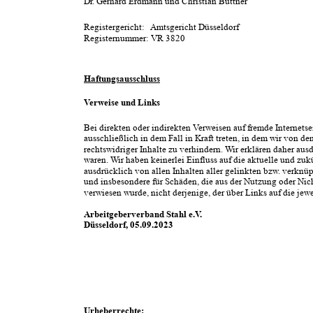
Dr. Gerhard Erdmann und Christian Büttner
Registergericht:   Amtsgericht Düsseldorf
Registernummer: VR 3820
Haftungsausschluss
Verweise und Links
Bei direkten oder indirekten Verweisen auf fremde Internetseiten ("Links
ausschließlich in dem Fall in Kraft treten, in dem wir von den Inhalten 
rechtswidriger Inhalte zu verhindern. Wir erklären daher ausdrücklich, da
waren. Wir haben keinerlei Einfluss auf die aktuelle und zukünftige Gesta
ausdrücklich von allen Inhalten aller gelinkten bzw. verknüpften Seiten, d
und insbesondere für Schäden, die aus der Nutzung oder Nichtnutzung über
verwiesen wurde, nicht derjenige, der über Links auf die jeweilige Veröffe
Arbeitgeberverband Stahl e.V.
Düsseldorf, 05.09.2023
Urheberrechte: